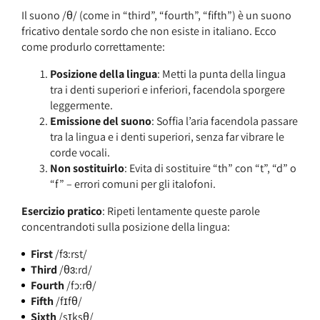
Il suono /θ/ (come in “third”, “fourth”, “fifth”) è un suono
fricativo dentale sordo che non esiste in italiano. Ecco
come produrlo correttamente:
Posizione della lingua
: Metti la punta della lingua
tra i denti superiori e inferiori, facendola sporgere
leggermente.
Emissione del suono
: Soffia l’aria facendola passare
tra la lingua e i denti superiori, senza far vibrare le
corde vocali.
Non sostituirlo
: Evita di sostituire “th” con “t”, “d” o
“f” – errori comuni per gli italofoni.
Esercizio pratico
: Ripeti lentamente queste parole
concentrandoti sulla posizione della lingua:
First
/fɜːrst/
Third
/θɜːrd/
Fourth
/fɔːrθ/
Fifth
/fɪfθ/
Sixth
/sɪksθ/