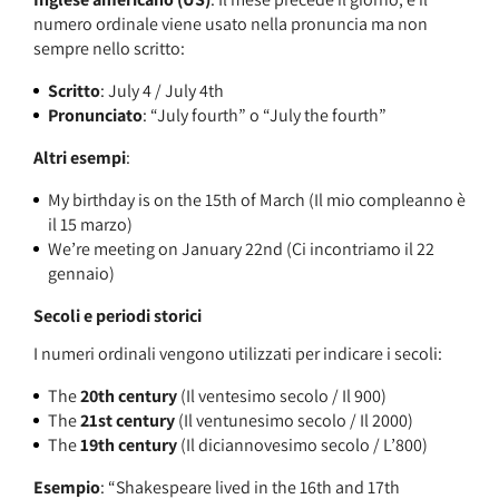
numero ordinale viene usato nella pronuncia ma non
sempre nello scritto:
Scritto
: July 4 / July 4th
Pronunciato
: “July fourth” o “July the fourth”
Altri esempi
:
My birthday is on the 15th of March (Il mio compleanno è
il 15 marzo)
We’re meeting on January 22nd (Ci incontriamo il 22
gennaio)
Secoli e periodi storici
I numeri ordinali vengono utilizzati per indicare i secoli:
The
20th century
(Il ventesimo secolo / Il 900)
The
21st century
(Il ventunesimo secolo / Il 2000)
The
19th century
(Il diciannovesimo secolo / L’800)
Esempio
: “Shakespeare lived in the 16th and 17th