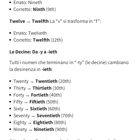
Errato: Nineth
Corretto:
Ninth
(9th)
Twelve → Twelfth
La “v” si trasforma in “f”:
Errato: Twelveth
Corretto:
Twelfth
(12th)
Le Decine: Da -y a -ieth
Tutti i numeri che terminano in “-ty” (le decine) cambiano
la desinenza in
-ieth
:
Twenty →
Twentieth
(20th)
Thirty →
Thirtieth
(30th)
Forty →
Fortieth
(40th)
Fifty →
Fiftieth
(50th)
Sixty →
Sixtieth
(60th)
Seventy →
Seventieth
(70th)
Eighty →
Eightieth
(80th)
Ninety →
Ninetieth
(90th)