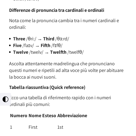
Differenze di pronuncia tra cardinali e ordinali
Nota come la pronuncia cambia tra i numeri cardinali e
ordinali:
Three
/θriː/ →
Third
/θɜːrd/
Five
/faɪv/ →
Fifth
/fɪfθ/
Twelve
/twelv/ →
Twelfth
/twelfθ/
Ascolta attentamente madrelingua che pronunciano
questi numeri e ripetili ad alta voce più volte per abituare
la bocca ai nuovi suoni.
Tabella riassuntiva (Quick reference)
Ecco una tabella di riferimento rapido con i numeri
מתג
ordinali più comuni:
ניגודיות
גבוהה
Numero
Nome Esteso
Abbreviazione
1
First
1st