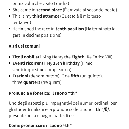
prima volta che visito Londra)
She came in
second place
(È arrivata al secondo posto)
This is my
third attempt
(Questo è il mio terzo
tentativo)
He finished the race in
tenth position
(Ha terminato la
gara in decima posizione)
Altri usi comuni
Titoli nobiliari
: King Henry the
Eighth
(Re Enrico VIII)
Eventi ricorrenti
: My
25th birthday
(Il mio
venticinquesimo compleanno)
Frazioni
(denominatore): One
fifth
(un quinto),
three
quarters
(tre quarti)
Pronuncia e fonetica: il suono “th”
Uno degli aspetti più impegnativi dei numeri ordinali per
gli studenti italiani è la pronuncia del suono
“th” /θ/
,
presente nella maggior parte di essi.
Come pronunciare il suono “th”