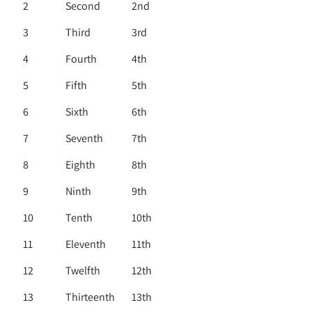
2
Second
2nd
3
Third
3rd
4
Fourth
4th
5
Fifth
5th
6
Sixth
6th
7
Seventh
7th
8
Eighth
8th
9
Ninth
9th
10
Tenth
10th
11
Eleventh
11th
12
Twelfth
12th
13
Thirteenth
13th