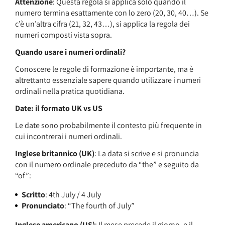
Attenzione
: Questa regola si applica solo quando il
numero termina esattamente con lo zero (20, 30, 40…). Se
c’è un’altra cifra (21, 32, 43…), si applica la regola dei
numeri composti vista sopra.
Quando usare i numeri ordinali?
Conoscere le regole di formazione è importante, ma è
altrettanto essenziale sapere quando utilizzare i numeri
ordinali nella pratica quotidiana.
Date: il formato UK vs US
Le date sono probabilmente il contesto più frequente in
cui incontrerai i numeri ordinali.
Inglese britannico (UK)
: La data si scrive e si pronuncia
con il numero ordinale preceduto da “the” e seguito da
“of”:
Scritto
: 4th July / 4 July
Pronunciato
: “The fourth of July”
Inglese americano (US)
: Il mese precede il giorno, e il