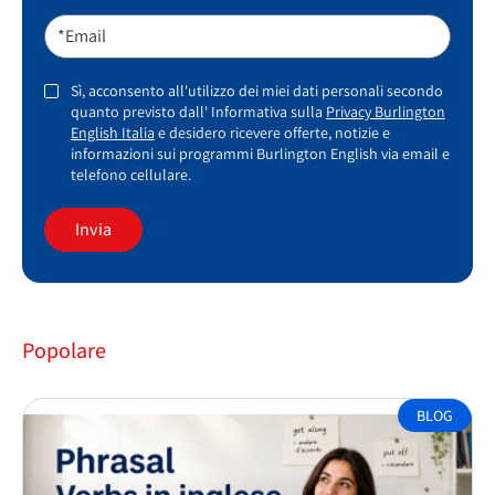
*Email
Sì, acconsento all'utilizzo dei miei dati personali secondo
quanto previsto dall' Informativa sulla
Privacy Burlington
English Italia
e desidero ricevere offerte, notizie e
informazioni sui programmi Burlington English via email e
telefono cellulare.
Invia
Popolare
BLOG