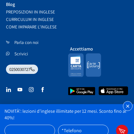
Blog
PREPOSIZIONI IN INGLESE
CURRICULUM IN INGLESE
COME IMPARARE L’INGLESE
Parla con noi
Accettiamo
Scrivici
0250030727
NOVITÀ’: lezioni d’inglese illimitate per 12 mesi.
Sconto fino al
2026 Burlington English | All Rights Reserved ©
40%!
Cookie Policy
Termini e Condizioni
*Telefono