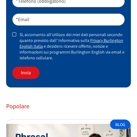
*Telefono (obbligatorio)
*Email
Sì, acconsento all'utilizzo dei miei dati personali secondo
quanto previsto dall' Informativa sulla
Privacy Burlington
English Italia
e desidero ricevere offerte, notizie e
informazioni sui programmi Burlington English via email e
telefono cellulare.
Invia
Popolare
BLOG